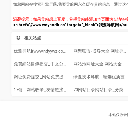
如您网站被搜索引擎屏蔽,我要导航网永久缓存贵站信息，通过这
温馨提示：如果贵站想上百度，希望贵站能添加本页面为友情链
<a href="//www.woyaodh.cn" target="_blank">我要导航网</a>
相关站点
优雅导航|(www.ndyywz.com)，网站推广平台
网聚联盟-博客大全|网址导航，打造优秀的中文网站目录导航大全
免費網站目錄提交_中文分類目錄_站長目錄_網址目錄_網站目錄_全球網址提交網
网站池网址大全 网站大全导航 网址导航大全
网址免费提交_网站免费提交_免费网站目录_免费分类目录_网址免费提交网站目录
绿夏技术导航 - 精选优质技术_资源网址导航
17链 - 网站收录_友情链接_自助链
70网站目录网站目录_分类目录
本站仅收录