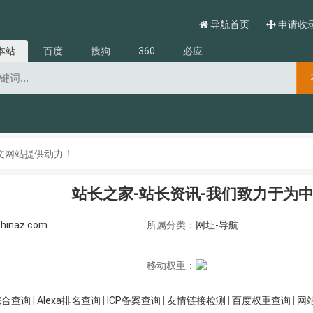
导航首页
申请收
本站
百度
搜狗
360
必应
文网站提供动力！
站长之家-站长资讯-我们致力于为
hinaz.com
所属分类：
网址-导航
移动权重：
综合查询
|
Alexa排名查询
|
ICP备案查询
|
友情链接检测
|
百度权重查询
|
网