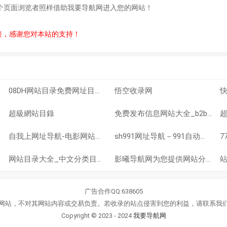
个页面浏览者照样借助我要导航网进入您的网站！
接，感谢您对本站的支持！
08DH网站目录免费网址目录提交-网站目录-分类目录
悟空收录网
超級網站目錄
免费发布信息网站大全_b2b平台_企业黄页_供求信息_华夏商务网
自我上网址导航-电影网站大全_电影网站排行榜_电影网址导航
sh991网址导航－991自动链,网址之家,搜索大全,绿色,快速,安全的专业导航站
网站目录大全_中文分类目录_全网目录_站长目录_网站收录
影曦导航网为您提供网站分类目录索引及网址大全
广告合作QQ:638605
网站，不对其网站内容或交易负责。若收录的站点侵害到您的利益，请联系我
Copyright © 2023 - 2024
我要导航网