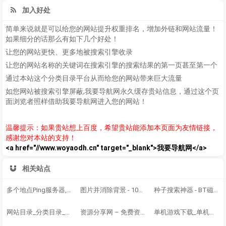
加入好处
简单来说就是可以给您的网站提升权重排名，增加外链和网站流量！
如果细分的话那么有如下几个好处！
让您的网站更快、更多地被搜索引擎收录
让您的网站名称的关键词在搜索引擎的搜索结果的第一页甚至第一个
通过本站这个分类目录平台从而给您的网站带来巨大流量
如您网站被搜索引擎屏蔽,我要导航网永久缓存贵站信息，通过这个页
面浏览者照样借助我要导航网进入您的网站！
温馨提示：如果贵站想上百度，希望贵站能添加本页面为友情链接，
感谢您对本站的支持！
<a href="//www.woyaodh.cn" target="_blank">我要导航网</a>
相关站点
多个地点Ping服务器,网站测速 - 站长工具
图片并消除背景 - 100% 全自动 - 仅用 5 秒钟 - 无需点击 - 而且免费
种子搜索神器 - BT磁力链 - 磁力链搜索大全-BT兔子-最快的网盘搜索引擎
网站目录_分类目录_网站收录_网址提交 - 615分类目录
资源分享网 – 免费资源分享网站
单机游戏下载_单机游戏大全_经典单机_单机游戏下载基地_游侠网