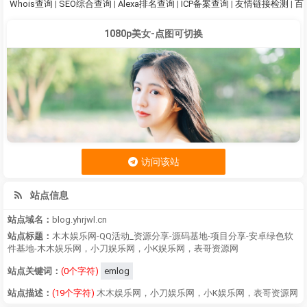
Whois查询
|
SEO综合查询
|
Alexa排名查询
|
ICP备案查询
|
友情链接检测
|
百
1080p美女-点图可切换
访问该站
站点信息
站点域名：
blog.yhrjwl.cn
站点标题：
木木娱乐网-QQ活动_资源分享-源码基地-项目分享-安卓绿色软
件基地-木木娱乐网，小刀娱乐网，小K娱乐网，表哥资源网
站点关键词：
(0个字符)
emlog
站点描述：
(19个字符)
木木娱乐网，小刀娱乐网，小K娱乐网，表哥资源网