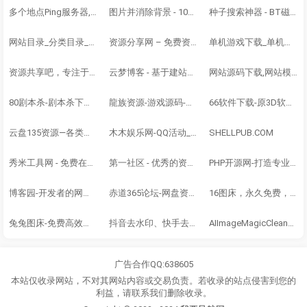
多个地点Ping服务器,网站测速 - 站长工具
图片并消除背景 - 100% 全自动 - 仅用 5 秒钟 - 无需点击 - 而且免费
种子搜索神器 - BT磁力链 - 磁力链搜索大全-BT兔子-最快的网盘搜索引擎
网站目录_分类目录_网站收录_网址提交 - 615分类目录
资源分享网 – 免费资源分享网站
单机游戏下载_单机游戏大全_经典单机_单机游戏下载基地_游侠网
资源共享吧，专注于各大收费培训、VIP视频收集
云梦博客 - 基于建站技术分享交流,提供精品的资源
网站源码下载,网站模板下载,源码交易,源码村资源网
80剧本杀-剧本杀下载-经典剧本杀
龍族资源-游戏源码-网站源码-网站模板-视频教程-技术交流
66软件下载-原3D软件下载-资源下载领跑者
云盘135资源—各类云盘网盘资料的分享交流论坛 - Powered by Discuz!
木木娱乐网-QQ活动_资源分享-源码基地-项目分享-安卓绿色软件基地-木木娱乐网，小刀娱乐网，小K娱乐网，表哥资源网
SHELLPUB.COM
秀米工具网 - 免费在线工具大全
第一社区 - 优秀的资源社区平台
PHP开源网-打造专业PHP开源项目导航(PHP-OPEN.ORG)
博客园-开发者的网上家园
赤道365论坛-网盘资源共享发布、普通求助、悬赏求助、知交同好
16图床，永久免费，无需登录的图床
兔兔图床-免费高效图床，支持30MB图片上传-TUTU.TO
抖音去水印、快手去水印、小红书去水印-免费稳定运行5年多。支持视频无水印下载和图片无水印下载
AIImageMagicCleanup,Using2025cuttingedgedAImodeltoremoveanyunwantedobjectsfromyourimages,automaticallyfillthebackground
广告合作QQ:638605
本站仅收录网站，不对其网站内容或交易负责。若收录的站点侵害到您的
利益，请联系我们删除收录。