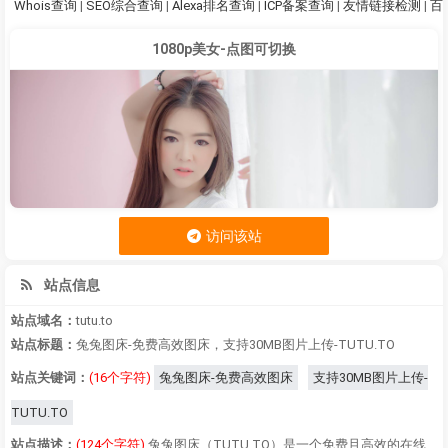
Whois查询
|
SEO综合查询
|
Alexa排名查询
|
ICP备案查询
|
友情链接检测
|
百
1080p美女-点图可切换
访问该站
站点信息
站点域名：
tutu.to
站点标题：
兔兔图床-免费高效图床，支持30MB图片上传-TUTU.TO
站点关键词：
(16个字符)
兔兔图床-免费高效图床
支持30MB图片上传-
TUTU.TO
站点描述：
(124个字符)
兔兔图床（TUTU.TO）是一个免费且高效的在线