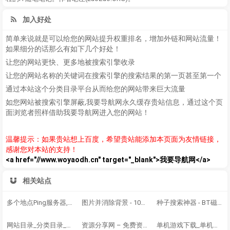
加入好处
简单来说就是可以给您的网站提升权重排名，增加外链和网站流量！
如果细分的话那么有如下几个好处！
让您的网站更快、更多地被搜索引擎收录
让您的网站名称的关键词在搜索引擎的搜索结果的第一页甚至第一个
通过本站这个分类目录平台从而给您的网站带来巨大流量
如您网站被搜索引擎屏蔽,我要导航网永久缓存贵站信息，通过这个页
面浏览者照样借助我要导航网进入您的网站！
温馨提示：如果贵站想上百度，希望贵站能添加本页面为友情链接，
感谢您对本站的支持！
<a href="//www.woyaodh.cn" target="_blank">我要导航网</a>
相关站点
多个地点Ping服务器,网站测速 - 站长工具
图片并消除背景 - 100% 全自动 - 仅用 5 秒钟 - 无需点击 - 而且免费
种子搜索神器 - BT磁力链 - 磁力链搜索大全-BT兔子-最快的网盘搜索引擎
网站目录_分类目录_网站收录_网址提交 - 615分类目录
资源分享网 – 免费资源分享网站
单机游戏下载_单机游戏大全_经典单机_单机游戏下载基地_游侠网