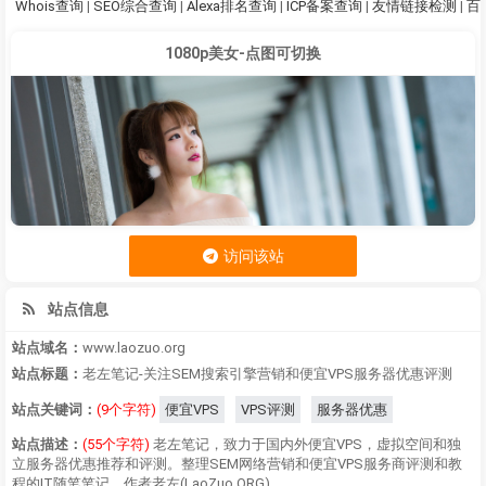
Whois查询
|
SEO综合查询
|
Alexa排名查询
|
ICP备案查询
|
友情链接检测
|
百
1080p美女-点图可切换
访问该站
站点信息
站点域名：
www.laozuo.org
站点标题：
老左笔记-关注SEM搜索引擎营销和便宜VPS服务器优惠评测
站点关键词：
(9个字符)
便宜VPS
VPS评测
服务器优惠
站点描述：
(55个字符)
老左笔记，致力于国内外便宜VPS，虚拟空间和独
立服务器优惠推荐和评测。整理SEM网络营销和便宜VPS服务商评测和教
程的IT随笔笔记。作者老左(LaoZuo.ORG)。