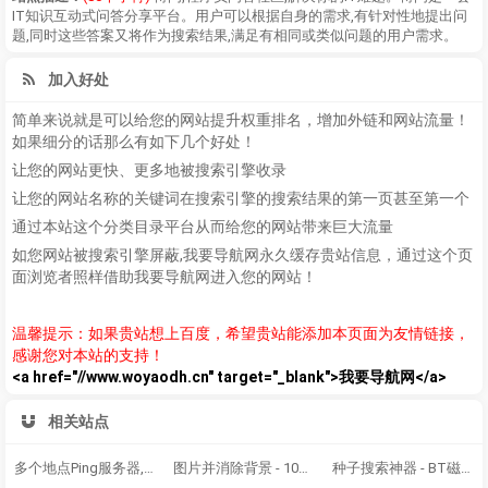
IT知识互动式问答分享平台。用户可以根据自身的需求,有针对性地提出问
题,同时这些答案又将作为搜索结果,满足有相同或类似问题的用户需求。
加入好处
简单来说就是可以给您的网站提升权重排名，增加外链和网站流量！
如果细分的话那么有如下几个好处！
让您的网站更快、更多地被搜索引擎收录
让您的网站名称的关键词在搜索引擎的搜索结果的第一页甚至第一个
通过本站这个分类目录平台从而给您的网站带来巨大流量
如您网站被搜索引擎屏蔽,我要导航网永久缓存贵站信息，通过这个页
面浏览者照样借助我要导航网进入您的网站！
温馨提示：如果贵站想上百度，希望贵站能添加本页面为友情链接，
感谢您对本站的支持！
<a href="//www.woyaodh.cn" target="_blank">我要导航网</a>
相关站点
多个地点Ping服务器,网站测速 - 站长工具
图片并消除背景 - 100% 全自动 - 仅用 5 秒钟 - 无需点击 - 而且免费
种子搜索神器 - BT磁力链 - 磁力链搜索大全-BT兔子-最快的网盘搜索引擎