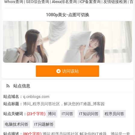
Whois查询
|
SEO综合查询
|
Alexa排名查询
|
ICP备案查询
|
友情链接检测
|
百
1080p美女-点图可切换
访问该站
站点信息
站点域名：
q.cnblogs.com
站点标题：
博问_程序员问答社区，解决您的IT难题_博客园
站点关键词：
(23个字符)
博问
IT问答
IT知识问答
程序员问答
电脑技术问答
IT问题解答
站点描述：
(80个字符)
博问,程序员问答社区,解决你的IT难题。博问是一套