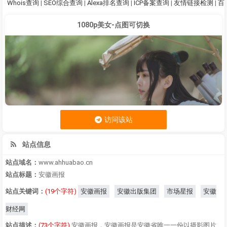
Whois查询
|
SEO综合查询
|
Alexa排名查询
|
ICP备案查询
|
友情链接检测
|
百
1080p美女-点图可切换
访问该站
站点信息
站点域名：
www.ahhuabao.cn
站点标题：
安徽画报
站点关键词：
(19个字符)
安徽画报
安徽出版集团
市场星报
安徽
财经网
站点描述：
(73个字符)
安徽画报，安徽画报是安徽省唯一一份以摄影图片