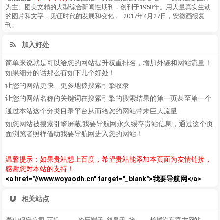
为主、图美文精的大型综合新闻性期刊，创刊于1958年。用大量真实生动
的图片和文字，见证时代的发展和变化 。 2017年4月27日，安徽画报复
刊。
加入好处
简单来说就是可以给您的网站提升权重排名，增加外链和网站流量！
如果细分的话那么有如下几个好处！
让您的网站更快、更多地被搜索引擎收录
让您的网站名称的关键词在搜索引擎的搜索结果的第一页甚至第一个
通过本站这个分类目录平台从而给您的网站带来巨大流量
如您网站被搜索引擎屏蔽,我要导航网永久缓存贵站信息，通过这个页
面浏览者照样借助我要导航网进入您的网站！
温馨提示：如果贵站想上百度，希望贵站能添加本页面为友情链接，
感谢您对本站的支持！
<a href="//www.woyaodh.cn" target="_blank">我要导航网</a>
相关站点
萧山保安公司-正规保安公司-浙江一雯保安服务集团有限公司
冷压端子_线鼻子_接线端子_绝缘接插件_天利创科技
长城汽车官方网站