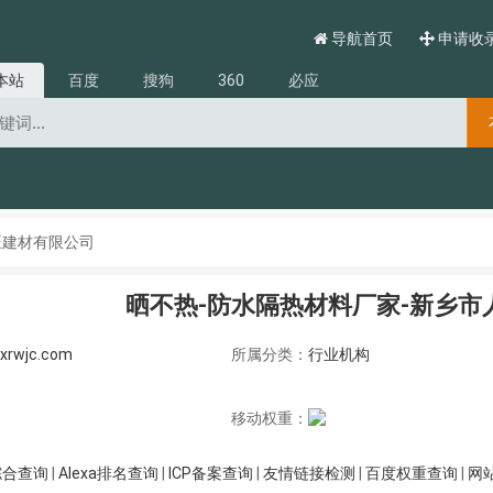
导航首页
申请收
本站
百度
搜狗
360
必应
旺建材有限公司
晒不热-防水隔热材料厂家-新乡市
xrwjc.com
所属分类：
行业机构
移动权重：
综合查询
|
Alexa排名查询
|
ICP备案查询
|
友情链接检测
|
百度权重查询
|
网