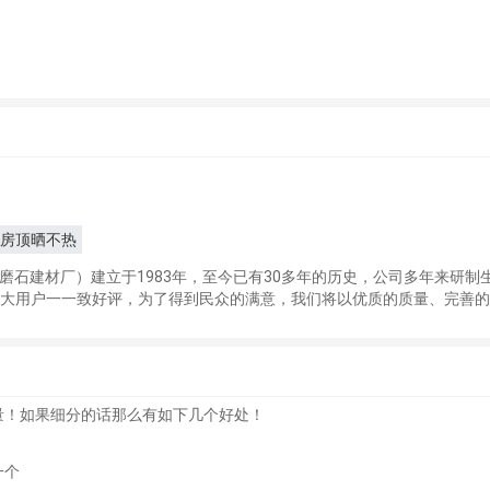
房顶晒不热
磨石建材厂）建立于1983年，至今已有30多年的历史，公司多年来研
广大用户一一致好评，为了得到民众的满意，我们将以优质的质量、完善
量！如果细分的话那么有如下几个好处！
一个