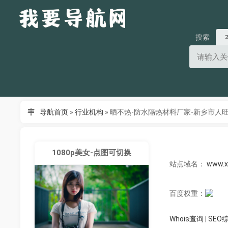
搜索
导航首页
»
行业机构
»
晒不热-防水隔热材料厂家-新乡市人
1080p美女-点图可切换
站点域名：
www.x
百度权重：
Whois查询
|
SEO