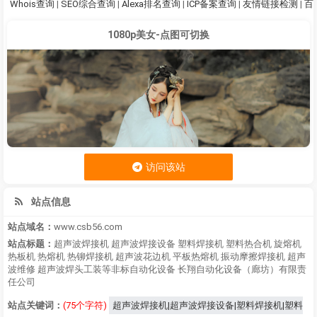
Whois查询
|
SEO综合查询
|
Alexa排名查询
|
ICP备案查询
|
友情链接检测
|
百
1080p美女-点图可切换
访问该站
站点信息
站点域名：
www.csb56.com
站点标题：
超声波焊接机 超声波焊接设备 塑料焊接机 塑料热合机 旋熔机
热板机 热熔机 热铆焊接机 超声波花边机 平板热熔机 振动摩擦焊接机 超声
波维修 超声波焊头工装等非标自动化设备 长翔自动化设备（廊坊）有限责
任公司
站点关键词：
(75个字符)
超声波焊接机|超声波焊接设备|塑料焊接机|塑料